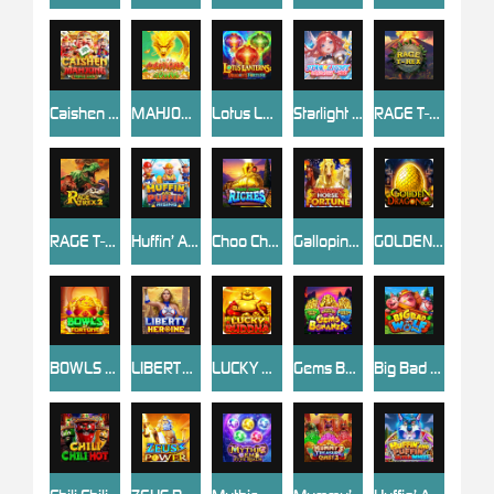
Caishen Mahjong: Triple Luck
MAHJONG BONUS
Lotus Lanterns: Dragon's Fortune
Starlight Princess 2000
RAGE T-REX
RAGE T-REX 2
Huffin’ And Puffin’ Rising
Choo Choo Riches
Galloping Horse Fortune
GOLDEN DRAGON EGG
BOWLS OF FORTUNE
LIBERTY HEROINER
LUCKY BUDDHA
Gems Bonanza
Big Bad Wolf