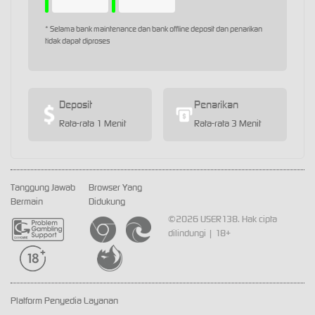
* Selama bank maintenance dan bank offline deposit dan penarikan
tidak dapat diproses
Deposit
Penarikan
Rata-rata 1 Menit
Rata-rata 3 Menit
Tanggung Jawab
Browser Yang
Bermain
Didukung
©2026 USER138. Hak cipta
dilindungi | 18+
Platform Penyedia Layanan