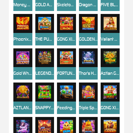
Money Piggies
GOLD AROWANA
Skeleton Thief
Dragon Link Fortune
FIVE BLESSINGS ARRIVE
Phoenix's Golden Basin
THE PUPPIES IN EGYPT
GONG XI FA CAI
GOLDEN TRAIN 2
Valiant of Athena
Gold Wheel Jackpot
LEGEND OF SPOOKY LINK
FORTUNE GOD BLESSING
Thor's Hammer
Aztlan Gems
AZTLAN GEMS2
SNAPPY CARNIVAL
Feeding Time
Triple Spin Xtreme
GONG XI FA CAI