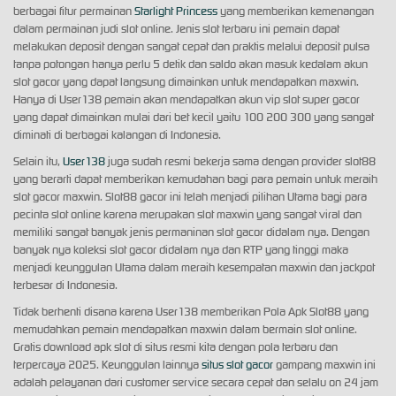
berbagai fitur permainan
Starlight Princess
yang memberikan kemenangan
dalam permainan judi slot online. Jenis slot terbaru ini pemain dapat
melakukan deposit dengan sangat cepat dan praktis melalui deposit pulsa
tanpa potongan hanya perlu 5 detik dan saldo akan masuk kedalam akun
slot gacor yang dapat langsung dimainkan untuk mendapatkan maxwin.
Hanya di User138 pemain akan mendapatkan akun vip slot super gacor
yang dapat dimainkan mulai dari bet kecil yaitu 100 200 300 yang sangat
diminati di berbagai kalangan di Indonesia.
Selain itu,
User138
juga sudah resmi bekerja sama dengan provider slot88
yang berarti dapat memberikan kemudahan bagi para pemain untuk meraih
slot gacor maxwin. Slot88 gacor ini telah menjadi pilihan Utama bagi para
pecinta slot online karena merupakan slot maxwin yang sangat viral dan
memiliki sangat banyak jenis permaninan slot gacor didalam nya. Dengan
banyak nya koleksi slot gacor didalam nya dan RTP yang tinggi maka
menjadi keunggulan Utama dalam meraih kesempatan maxwin dan jackpot
terbesar di Indonesia.
Tidak berhenti disana karena User138 memberikan Pola Apk Slot88 yang
memudahkan pemain mendapatkan maxwin dalam bermain slot online.
Gratis download apk slot di situs resmi kita dengan pola terbaru dan
terpercaya 2025. Keunggulan lainnya
situs slot gacor
gampang maxwin ini
adalah pelayanan dari customer service secara cepat dan selalu on 24 jam