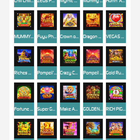
Chili Chili Hot
ZEUS POWER
Mythic Gems: Five Realms
Mummy’s Treasure Quest 2
Huffin’ And Puffin’ Ultra Wheel
MUMMY'S CURSE
Fuyu Phoenix
Crown of Olympus
Dragon Link Collection
VEGAS CASH LINK
Riches Express
Pompeii’s Blaze 1000
Crazy Chicken
Pompeil Blaze
Gold Rush Mania
Fortune Gold Pots
Super Gold Arowana
Make America Great Again
GOLDEN FAFAFA
RICH PIGGIES WORLD