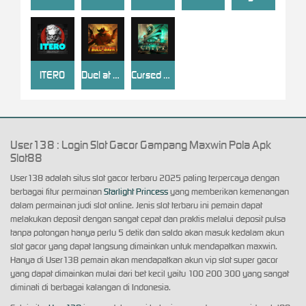
ITERO
Duel at Dawn
Cursed Crypt
User138 : Login Slot Gacor Gampang Maxwin Pola Apk
Slot88
User138 adalah situs slot gacor terbaru 2025 paling terpercaya dengan
berbagai fitur permainan
Starlight Princess
yang memberikan kemenangan
dalam permainan judi slot online. Jenis slot terbaru ini pemain dapat
melakukan deposit dengan sangat cepat dan praktis melalui deposit pulsa
tanpa potongan hanya perlu 5 detik dan saldo akan masuk kedalam akun
slot gacor yang dapat langsung dimainkan untuk mendapatkan maxwin.
Hanya di User138 pemain akan mendapatkan akun vip slot super gacor
yang dapat dimainkan mulai dari bet kecil yaitu 100 200 300 yang sangat
diminati di berbagai kalangan di Indonesia.