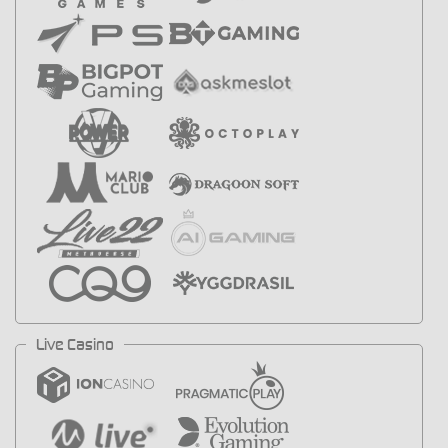
Live Casino