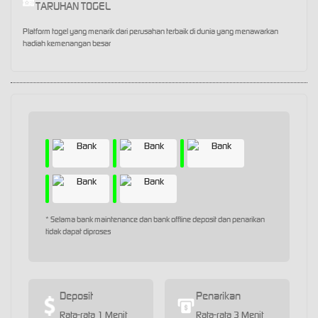
TARUHAN TOGEL
Platform togel yang menarik dari perusahan terbaik di dunia yang menawarkan
hadiah kemenangan besar
* Selama bank maintenance dan bank offline deposit dan penarikan
tidak dapat diproses
Deposit
Penarikan
Rata-rata 1 Menit
Rata-rata 3 Menit