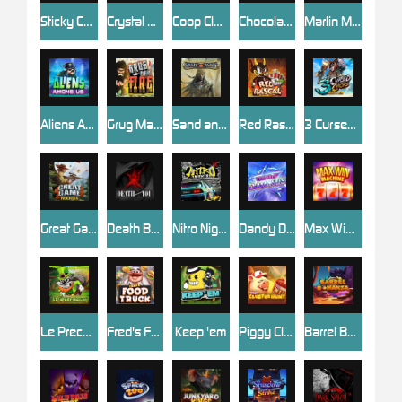
Sticky Candyland
Crystal Robot
Coop Clash
Chocolate Rocket
Marlin Masters Atlantis
Aliens Among Us
Grug Make Fire
Sand and Ashes
Red Rascal™
3 Cursed Chests™
Great Game Rockies
Death Becomes You
Nitro Nights
Dandy Diamonds
Max Win Machine
Le Prechaun
Fred's Food Truck
Keep 'em
Piggy Cluster Hunt
Barrel Bonanza