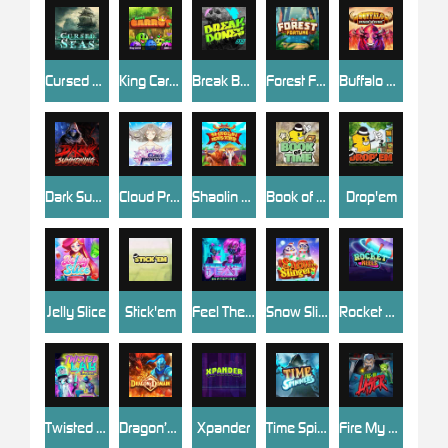
Cursed Seas
King Carrot
Break Bones
Forest Fortune
Buffalo Stack'n'Sync
Dark Summoning
Cloud Princess
Shaolin Master
Book of Time
Drop'em
Jelly Slice
Stick'em
Feel The Beat
Snow Slingers
Rocket Reels
Twisted Lab
Dragon’s Domain
Xpander
Time Spinners
Fire My Laser