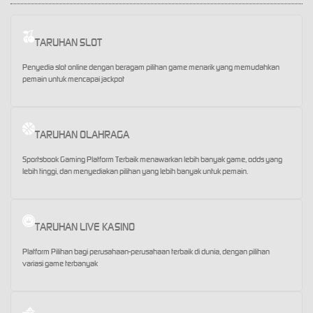
TARUHAN SLOT
Penyedia slot online dengan beragam pilihan game menarik yang memudahkan
pemain untuk mencapai jackpot
TARUHAN OLAHRAGA
Sportsbook Gaming Platform Terbaik menawarkan lebih banyak game, odds yang
lebih tinggi, dan menyediakan pilihan yang lebih banyak untuk pemain.
TARUHAN LIVE KASINO
Platform Pilihan bagi perusahaan-perusahaan terbaik di dunia, dengan pilihan
variasi game terbanyak