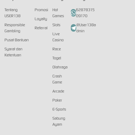
Tentang
Promosi
Hot
62878315
USER138
Games
09170
Loyalty
Responsible
Slots
@User138a
Referral
Gambling
dmin
Live
Pusat Bantuan
Casino
Syarat dan
Race
Ketentuan
Togel
Olahraga
Crash
Game
Arcade
Poker
E-Sports
Sabung
Ayam