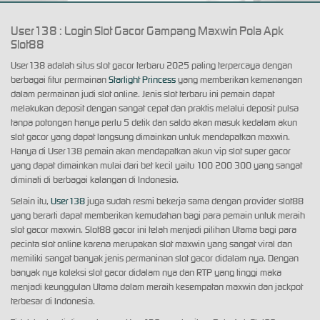
User138 : Login Slot Gacor Gampang Maxwin Pola Apk
Slot88
User138 adalah situs slot gacor terbaru 2025 paling terpercaya dengan
berbagai fitur permainan
Starlight Princess
yang memberikan kemenangan
dalam permainan judi slot online. Jenis slot terbaru ini pemain dapat
melakukan deposit dengan sangat cepat dan praktis melalui deposit pulsa
tanpa potongan hanya perlu 5 detik dan saldo akan masuk kedalam akun
slot gacor yang dapat langsung dimainkan untuk mendapatkan maxwin.
Hanya di User138 pemain akan mendapatkan akun vip slot super gacor
yang dapat dimainkan mulai dari bet kecil yaitu 100 200 300 yang sangat
diminati di berbagai kalangan di Indonesia.
Selain itu,
User138
juga sudah resmi bekerja sama dengan provider slot88
yang berarti dapat memberikan kemudahan bagi para pemain untuk meraih
slot gacor maxwin. Slot88 gacor ini telah menjadi pilihan Utama bagi para
pecinta slot online karena merupakan slot maxwin yang sangat viral dan
memiliki sangat banyak jenis permaninan slot gacor didalam nya. Dengan
banyak nya koleksi slot gacor didalam nya dan RTP yang tinggi maka
menjadi keunggulan Utama dalam meraih kesempatan maxwin dan jackpot
terbesar di Indonesia.