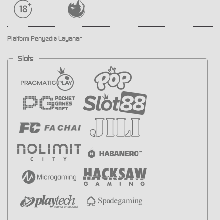
Platform Penyedia Layanan
Slots