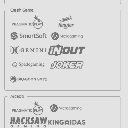
Crash Game
Arcade