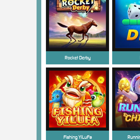
Rocket Derby
Fishing YiLuFa
Runni