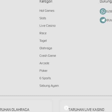
Kategori
Dukung
Hot Games
628
Slots
@Us
Live Casino
Race
Togel
Olahraga
Crash Game
Arcade
Poker
E-Sports
Sabung Ayam
RUHAN OLAHRAGA
TARUHAN LIVE KASINO