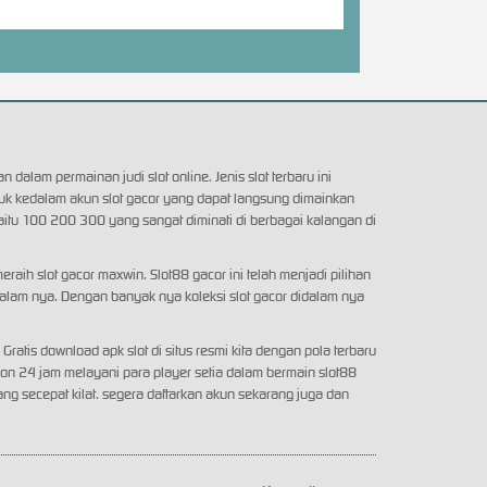
lam permainan judi slot online. Jenis slot terbaru ini
suk kedalam akun slot gacor yang dapat langsung dimainkan
itu 100 200 300 yang sangat diminati di berbagai kalangan di
ih slot gacor maxwin. Slot88 gacor ini telah menjadi pilihan
idalam nya. Dengan banyak nya koleksi slot gacor didalam nya
is download apk slot di situs resmi kita dengan pola terbaru
on 24 jam melayani para player setia dalam bermain slot88
ang secepat kilat. segera daftarkan akun sekarang juga dan
.