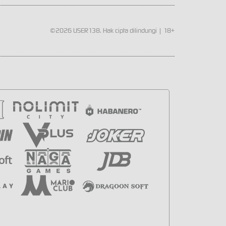
©2026 USER138. Hak cipta dilindungi | 18+