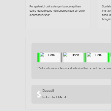
Penyedia slot online dengan beragam pilihan
Sportsb
game menarik yang memudahkan pemain untuk
menawar
mencapai jackpot
tinggi,
banyak 
* Selama bank maintenance dan bank offline deposit dan penarik
Deposit
Rata-rata 1 Menit