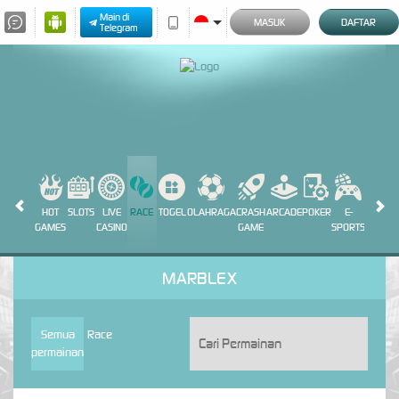
Main di
MASUK
DAFTAR
Telegram
HOT
SLOTS
LIVE
RACE
TOGEL
OLAHRAGA
CRASH
ARCADE
POKER
E-
SABUN
GAMES
CASINO
GAME
SPORTS
AYAM
MARBLEX
Semua
Race
permainan