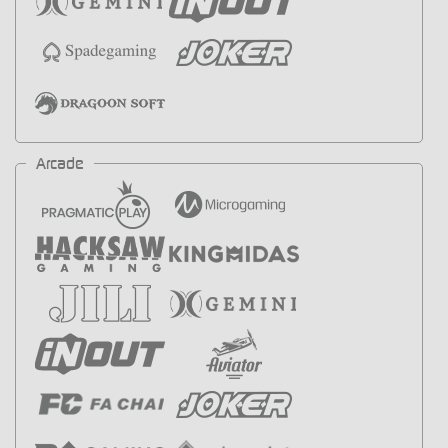
Arcade