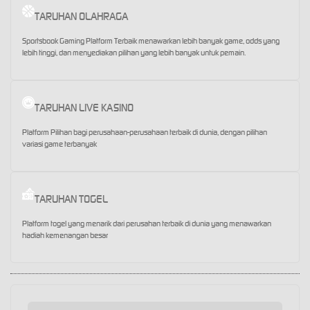
TARUHAN OLAHRAGA
Sportsbook Gaming Platform Terbaik menawarkan lebih banyak game, odds yang
lebih tinggi, dan menyediakan pilihan yang lebih banyak untuk pemain.
TARUHAN LIVE KASINO
Platform Pilihan bagi perusahaan-perusahaan terbaik di dunia, dengan pilihan
variasi game terbanyak
TARUHAN TOGEL
Platform togel yang menarik dari perusahan terbaik di dunia yang menawarkan
hadiah kemenangan besar